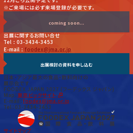
12月ごろ公開予定です。
※ご来場には必ず来場登録が必要です。
coming soon...
出展
に関する
お問い合せ
Tel : 03-3434-3453
E-mail :
foodex@jma.or.jp
出展検討の資料を申し込む
日本・アジア最大の食品・飲料向けの
展示会です
FOODEX JAPAN 2027 (フーデックス ジャパン)
Map：
東京ビックサイト
E-mail：
foodex@jma.or.jp
Tel：03-3434-3453
サイトマップ