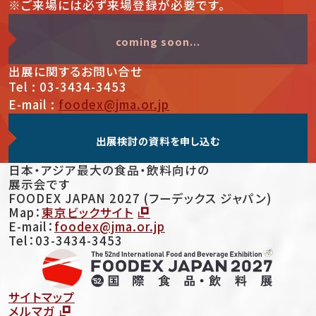
※ご来場には必ず来場登録が必要です。
coming soon...
出展
に関する
お問い合せ
Tel : 03-3434-3453
E-mail :
foodex@jma.or.jp
出展検討の資料を申し込む
日本・アジア最大の食品・飲料向けの
展示会です
FOODEX JAPAN 2027 (フーデックス ジャパン)
Map：
東京ビックサイト
E-mail：
foodex@jma.or.jp
Tel：03-3434-3453
サイトマップ
メルマガ