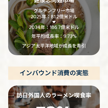
健康志向麺市場
グルテンフリー市場
2025年：81.2億米ドル
2034年：186.7億米ドル
年平均成長率：9.73%
アジア太平洋地域が成長を牽引
インバウンド消費の実態
訪日外国人のラーメン喫食率