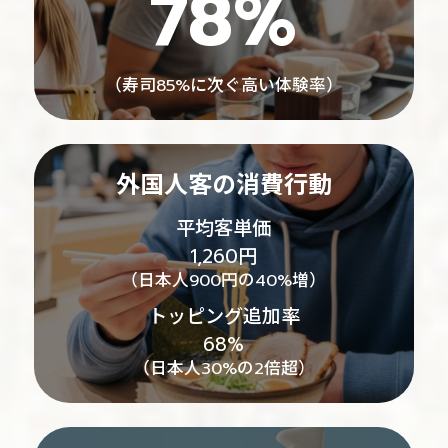
78%
（寿司85%に次ぐ高い体験率）
外国人客の消費行動
平均客単価
1,260円
（日本人900円の40%増）
トッピング追加率
68%
（日本人30%の2倍超）